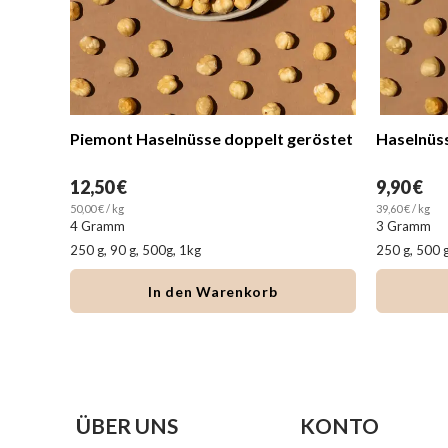
Piemont Haselnüsse doppelt geröstet
Haselnüs
12,50 €
9,90 €
50,00 € / kg
39,60 € / kg
4 Gramm
3 Gramm
250 g, 90 g, 500g, 1kg
250 g, 500 g
In den Warenkorb
ÜBER UNS
KONTO