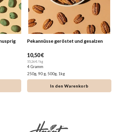
nusprig
Pekannüsse geröstet und gesalzen
BBQ Ma
10,50 €
10,50 
55,26 € / kg
26,25 € / k
4 Gramm
250g, 90 g, 500g, 1kg
In den Warenkorb