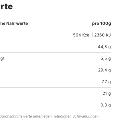
rte
che Nährwerte
pro 100g
564 Kcal | 2360 KJ
44,8 g
igt
5,5 g
29,4 g
r
7,7 g
21 g
0,3 g
urchschnittswerte unterliegen natürlichen Schwankungen