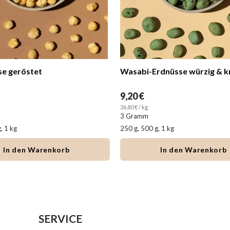
se geröstet
Wasabi-Erdnüsse würzig & k
9,20 €
36,80 € / kg
3 Gramm
, 1 kg
250 g, 500 g, 1 kg
In den Warenkorb
In den Warenkorb
SERVICE