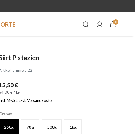
0
DORTE
Siirt Pistazien
Artikelnummer
:
22
13,50 €
54,00 € / kg
inkl. MwSt. zzgl. Versandkosten
Gramm
250g
90 g
500g
1kg