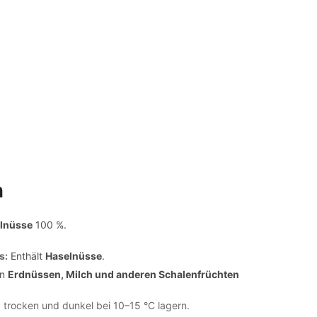
n
elnüsse
100 %.
s:
Enthält
Haselnüsse
.
on
Erdnüssen, Milch und anderen Schalenfrüchten
 trocken und dunkel bei 10–15 °C lagern.