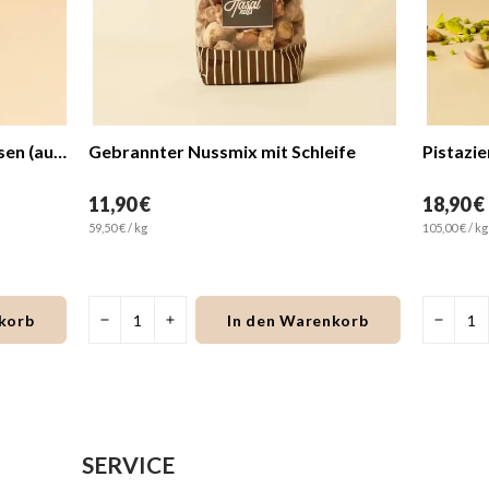
Erdnussmus aus 100 % Erdnüssen (aus Osmaniye)
Gebrannter Nussmix mit Schleife
Pistazi
11,90 €
18,90 €
59,50 € / kg
105,00 € / kg
korb
In den Warenkorb
SERVICE