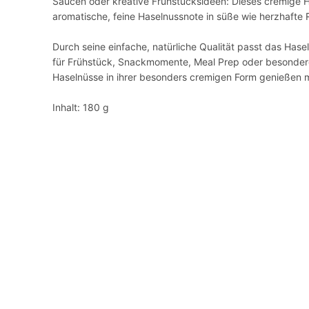
Saucen oder kreative Frühstücksideen: Dieses cremige Ha
aromatische, feine Haselnussnote in süße wie herzhafte 
Durch seine einfache, natürliche Qualität passt das Has
für Frühstück, Snackmomente, Meal Prep oder besondere B
Haselnüsse in ihrer besonders cremigen Form genießen 
Inhalt: 180 g