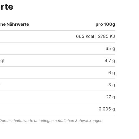
rte
che Nährwerte
pro 100g
665 Kcal | 2785 KJ
65 g
igt
4,7 g
6 g
r
3 g
27 g
0,005 g
urchschnittswerte unterliegen natürlichen Schwankungen