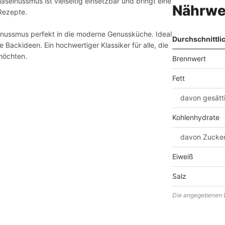
selnussmus ist vielseitig einsetzbar und bringt eine
Nährwe
Rezepte.
elnussmus perfekt in die moderne Genussküche. Ideal
Durchschnittli
ackideen. Ein hochwertiger Klassiker für alle, die
möchten.
Brennwert
Fett
davon gesätt
Kohlenhydrate
davon Zucke
Eiweiß
Salz
Die angegebenen D