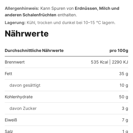
Allergenhinweis:
Kann Spuren von
Erdnüssen, Milch und
anderen Schalenfrüchten
enthalten.
Lagerung:
Kühl, trocken und dunkel bei 10–15 °C lagern.
Nährwerte
Durchschnittliche Nährwerte
pro 100g
Brennwert
535 Kcal | 2290 KJ
Fett
35 g
davon gesättigt
10 g
Kohlenhydrate
50 g
davon Zucker
3 g
Eiweiß
7 g
Salz
1 g