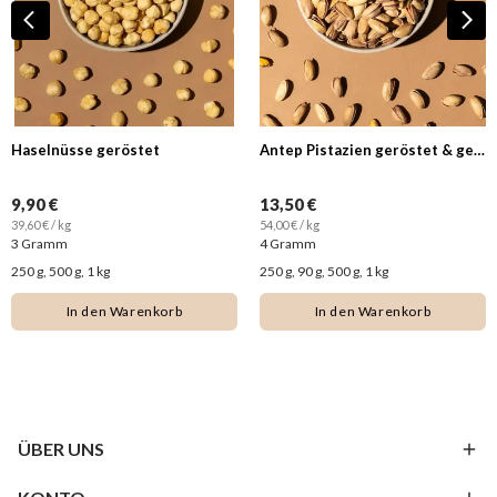
Haselnüsse geröstet
Antep Pistazien geröstet & gesalzen Premium Qualität
9,90 €
13,50 €
39,60 € / kg
54,00 € / kg
3 Gramm
4 Gramm
250 g, 500 g, 1 kg
250 g, 90 g, 500 g, 1 kg
In den Warenkorb
In den Warenkorb
ÜBER UNS