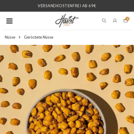
VERSANDKOSTENFREI AB 69€
0
Nüsse
Geröstete Nüsse