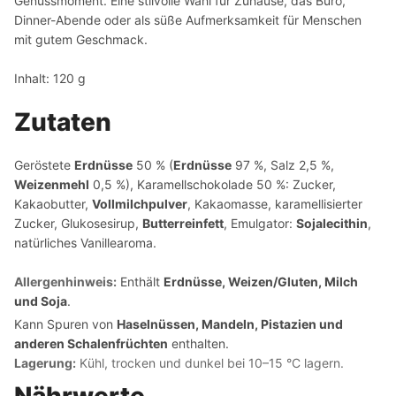
Genussmoment. Eine stilvolle Wahl für Zuhause, das Büro,
Dinner-Abende oder als süße Aufmerksamkeit für Menschen
mit gutem Geschmack.
Inhalt: 120 g
Zutaten
Geröstete
Erdnüsse
50 % (
Erdnüsse
97 %, Salz 2,5 %,
Weizenmehl
0,5 %), Karamellschokolade 50 %: Zucker,
Kakaobutter,
Vollmilchpulver
, Kakaomasse, karamellisierter
Zucker, Glukosesirup,
Butterreinfett
, Emulgator:
Sojalecithin
,
natürliches Vanillearoma.
Allergenhinweis:
Enthält
Erdnüsse, Weizen/Gluten, Milch
und Soja
.
Kann Spuren von
Haselnüssen, Mandeln, Pistazien und
anderen Schalenfrüchten
enthalten.
Lagerung:
Kühl, trocken und dunkel bei 10–15 °C lagern.