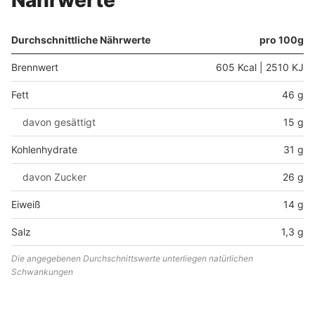
Nährwerte
Durchschnittliche Nährwerte
pro 100g
Brennwert
605 Kcal | 2510 KJ
Fett
46 g
davon gesättigt
15 g
Kohlenhydrate
31 g
davon Zucker
26 g
Eiweiß
14 g
Salz
1,3 g
Die angegebenen Durchschnittswerte unterliegen natürlichen
Schwankungen