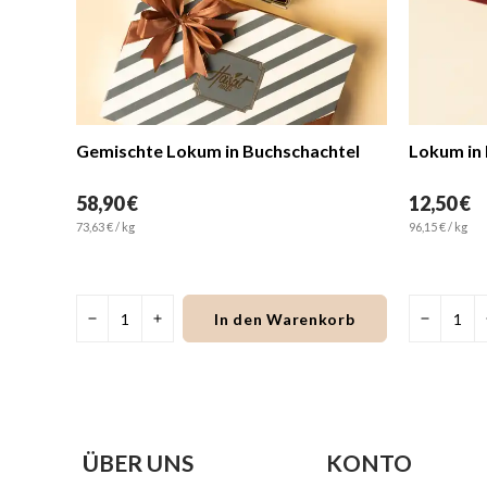
Gemischte Lokum in Perlmutt Geschenkbox 9 Stück
Gemischte Lokum in Buchschachtel
58,90 €
12,50 €
73,63 € / kg
96,15 € / kg
orb
In den Warenkorb
ÜBER UNS
KONTO