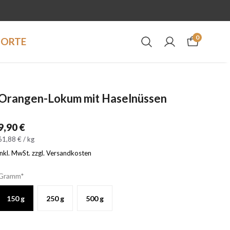
0
DORTE
Orangen-Lokum mit Haselnüssen
9,90 €
61,88 € / kg
inkl. MwSt. zzgl. Versandkosten
Gramm*
150 g
250 g
500 g