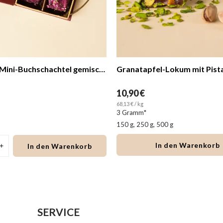
Lokum in Mini-Buchschachtel gemischt
Granatapfel-Lokum mit Pist
10,90 €
68,13 € / kg
3 Gramm*
150 g, 250 g, 500 g
In den Warenkorb
In den Warenkorb
SERVICE