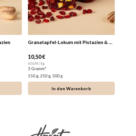
azien
Granatapfel-Lokum mit Pistazien & Berberitze
10,50 €
38,75 
65,63 € / kg
70,45 € / k
3 Gramm*
150 g, 250 g, 500 g
In den Warenkorb