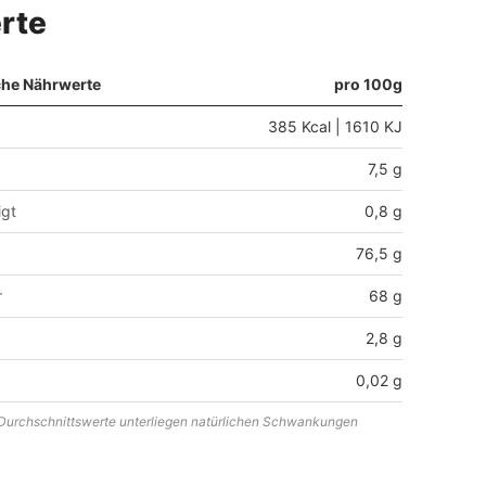
rte
che Nährwerte
pro 100g
385 Kcal | 1610 KJ
7,5 g
igt
0,8 g
76,5 g
r
68 g
2,8 g
0,02 g
urchschnittswerte unterliegen natürlichen Schwankungen