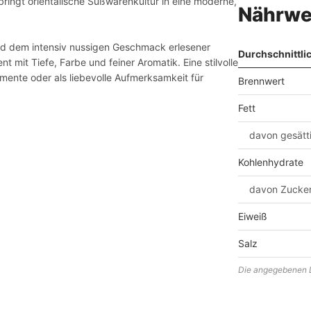
ingt orientalische Süßwarenkultur in eine moderne,
Nährwe
nd dem intensiv nussigen Geschmack erlesener
Durchschnittli
mit Tiefe, Farbe und feiner Aromatik. Eine stilvolle
mente oder als liebevolle Aufmerksamkeit für
Brennwert
Fett
davon gesätt
Kohlenhydrate
davon Zucke
Eiweiß
Salz
Die angegebenen D