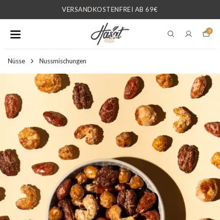
VERSANDKOSTENFREI AB 69€
0
Nüsse
Nussmischungen