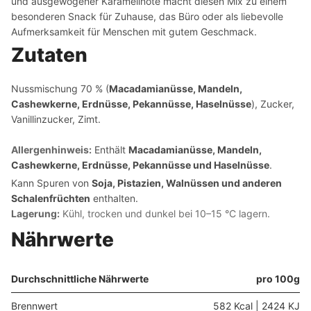
und ausgewogener Karamellnote macht diesen Mix zu einem
besonderen Snack für Zuhause, das Büro oder als liebevolle
Aufmerksamkeit für Menschen mit gutem Geschmack.
Zutaten
Nussmischung 70 % (
Macadamianüsse, Mandeln,
Cashewkerne, Erdnüsse, Pekannüsse, Haselnüsse
), Zucker,
Vanillinzucker, Zimt.
Allergenhinweis:
Enthält
Macadamianüsse, Mandeln,
Cashewkerne, Erdnüsse, Pekannüsse und Haselnüsse
.
Kann Spuren von
Soja, Pistazien, Walnüssen und anderen
Schalenfrüchten
enthalten.
Lagerung:
Kühl, trocken und dunkel bei 10–15 °C lagern.
Nährwerte
Durchschnittliche Nährwerte
pro 100g
Brennwert
582 Kcal | 2424 KJ