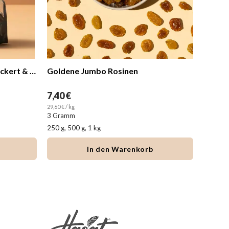
ne Jumbo Rosinen
6,60 €
kg
44,00 € / kg
m
00 g, 1 kg
In den Warenkorb
In den 