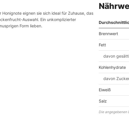
Nährwe
 Honignote eignen sie sich ideal für Zuhause, das
ockenfrucht-Auswahl. Ein unkomplizierter
Durchschnittli
nusprigen Form lieben.
Brennwert
Fett
davon gesätt
Kohlenhydrate
davon Zucke
Eiweiß
Salz
Die angegebenen D