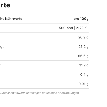
rte
che Nährwerte
pro 100g
509 Kcal | 2129 KJ
26,9 g
igt
26,2 g
66,5 g
r
31,2 g
0,4 g
0,01 g
urchschnittswerte unterliegen natürlichen Schwankungen