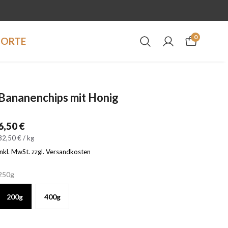
0
DORTE
Bananenchips mit Honig
6,50 €
32,50 € / kg
inkl. MwSt. zzgl. Versandkosten
250g
200g
400g