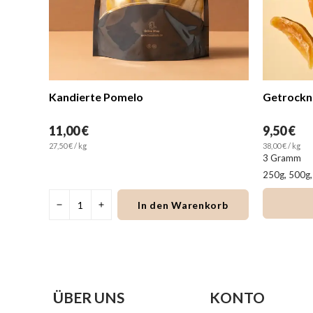
e Pomelo
Getrocknete Honigmelone g
9,50 €
38,00 € / kg
3 Gramm
250g, 500g, 1kg
In den Warenkorb
In den Warenkorb
ÜBER UNS
KONTO