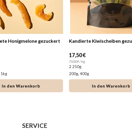
ezuckert
Kandierte Kiwischeiben gezuckert & geschwefelt
Golde
17,50 €
7,40 €
70,00 € / kg
29,60 € / 
2 250g
3 Gram
200g, 400g
250 g, 5
In den Warenkorb
SERVICE