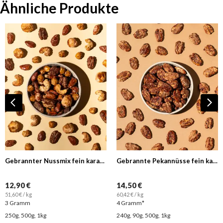
Ähnliche Produkte
Gebrannter Nussmix fein karamellisiert
Gebrannte Pekannüsse fein karamellisiert
12,90 €
14,50 €
51,60 € / kg
60,42 € / kg
3 Gramm
4 Gramm*
250g, 500g, 1kg
240g, 90g, 500g, 1kg